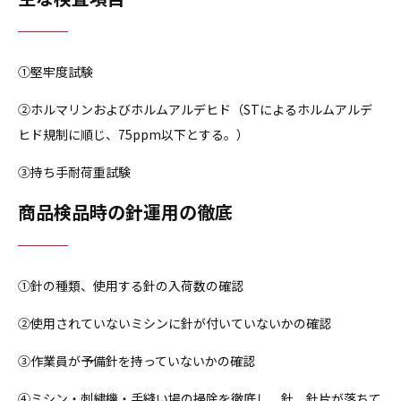
①堅牢度試験
②ホルマリンおよびホルムアルデヒド（STによるホルムアルデ
ヒド規制に順じ、75ppm以下とする。）
③持ち手耐荷重試験
商品検品時の針運用の徹底
①針の種類、使用する針の入荷数の確認
②使用されていないミシンに針が付いていないかの確認
③作業員が予備針を持っていないかの確認
④ミシン・刺繍機・手縫い場の掃除を徹底し、針、針片が落ちて